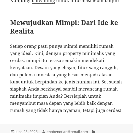
Kunjungi
bolwoning
untuk informasi lebih lanjut!
Mewujudkan Mimpi: Dari Ide ke
Realita
Setiap orang pasti punya mimpi memiliki rumah
yang ideal. Kini, dengan property minimalis yang
cerdas, mimpi itu terasa semakin mendekati
kenyataan. Desain yang elegan, fitur yang canggih,
dan potensi investasi yang besar menjadi alasan
kuat untuk berpindah ke jenis hunian ini. So, sudah
siapkah Anda berkhayal sambil merancang rumah
minimalis impian Anda? Bersiaplah untuk
menyambut masa depan yang lebih baik dengan
rumah yang tidak hanya nyaman, tetapi juga cerdas!
Posted
Author
Categories
June 23, 2025
engbengtian@gmail.com