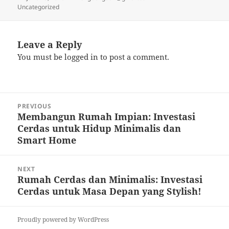
on
Uncategorized
Leave a Reply
You must be
logged in
to post a comment.
Post
PREVIOUS
navigation
Membangun Rumah Impian: Investasi
Previous
Cerdas untuk Hidup Minimalis dan
post:
Smart Home
NEXT
Rumah Cerdas dan Minimalis: Investasi
Next
Cerdas untuk Masa Depan yang Stylish!
post:
Proudly powered by WordPress