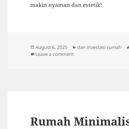
makin nyaman dan estetik!
Posted
Categories
August 6, 2025
dan investasi rumah
on
on Investasi Cerdas: Me
Leave a comment
Rumah Minimalis