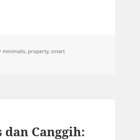
Tags
minimalis
,
property
,
smart
nggali Potensi Rumah Minimalis dan Smart Home!
 dan Canggih: