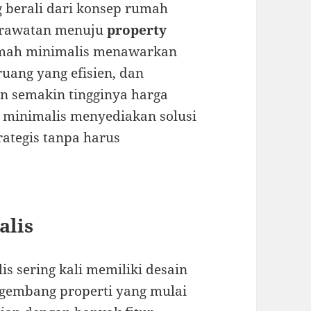
g berali dari konsep rumah
erawatan menuju
property
Rumah minimalis menawarkan
uang yang efisien, dan
 semakin tingginya harga
 minimalis menyediakan solusi
trategis tanpa harus
alis
is sering kali memiliki desain
ngembang properti yang mulai