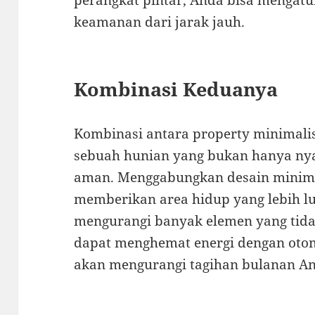
perangkat pintar, Anda bisa mengatu
keamanan dari jarak jauh.
Kombinasi Keduanya
Kombinasi antara property minimal
sebuah hunian yang bukan hanya nyam
aman. Menggabungkan desain minima
memberikan area hidup yang lebih lua
mengurangi banyak elemen yang tida
dapat menghemat energi dengan otom
akan mengurangi tagihan bulanan A