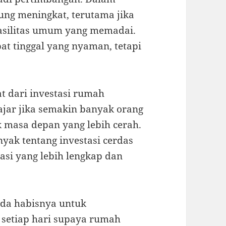
rung meningkat, terutama jika
fasilitas umum yang memadai.
t tinggal yang nyaman, tetapi
t dari investasi rumah
ajar jika semakin banyak orang
uk masa depan yang lebih cerah.
yak tentang investasi cerdas
si yang lebih lengkap dan
ada habisnya untuk
u setiap hari supaya rumah