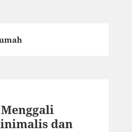
 rumah
: Menggali
inimalis dan