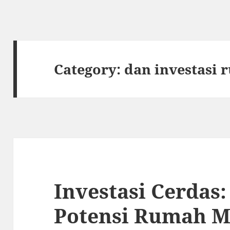
Category:
dan investasi
Investasi Cerdas
Potensi Rumah M