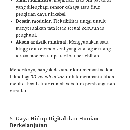
Smart furniture.
Meja, rak, atau tempat tidur
yang dilengkapi sensor cahaya atau fitur
pengisian daya nirkabel.
Desain modular.
Fleksibilitas tinggi untuk
menyesuaikan tata letak sesuai kebutuhan
penghuni.
Aksen artistik minimal.
Menggunakan satu
hingga dua elemen seni yang kuat agar ruang
terasa modern tanpa terlihat berlebihan.
Menariknya, banyak desainer kini memanfaatkan
teknologi
3D visualization
untuk membantu klien
melihat hasil akhir rumah sebelum pembangunan
dimulai.
5. Gaya Hidup Digital dan Hunian
Berkelanjutan