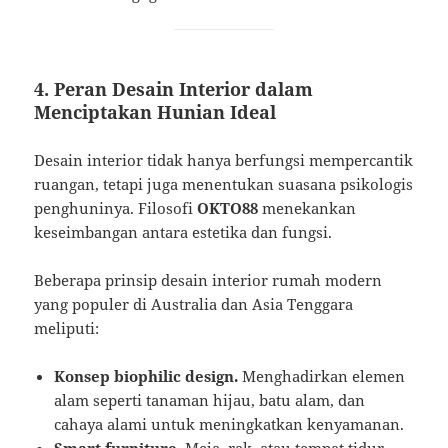
4. Peran Desain Interior dalam
Menciptakan Hunian Ideal
Desain interior tidak hanya berfungsi mempercantik
ruangan, tetapi juga menentukan suasana psikologis
penghuninya. Filosofi
OKTO88
menekankan
keseimbangan antara estetika dan fungsi.
Beberapa prinsip desain interior rumah modern
yang populer di Australia dan Asia Tenggara
meliputi:
Konsep biophilic design.
Menghadirkan elemen
alam seperti tanaman hijau, batu alam, dan
cahaya alami untuk meningkatkan kenyamanan.