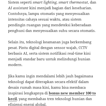
Sistem seperti
smart lighting
,
smart thermostat
, dan
AI assistant
kini menjadi bagian dari keseharian.
Contohnya, lampu otomatis yang menyesuaikan
intensitas cahaya sesuai waktu, atau sistem
pendingin ruangan yang mendeteksi keberadaan
penghuni dan menyesuaikan suhu secara otomatis.
Selain itu, teknologi keamanan juga berkembang
pesat. Pintu digital dengan sensor wajah, CCTV
berbasis AI, serta sistem notifikasi real-time kini
menjadi standar baru untuk melindungi hunian
modern.
Jika kamu ingin mendalami lebih jauh bagaimana
teknologi dapat diterapkan secara efektif dalam
desain rumah masa kini, kamu bisa membaca
inspirasi lengkapnya di
bonus new member 100 to
kecil
, yang membahas tren teknologi hunian dan
efisiensi energi global.