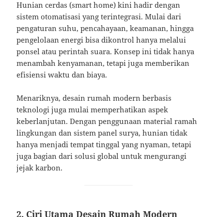
Hunian cerdas (smart home) kini hadir dengan
sistem otomatisasi yang terintegrasi. Mulai dari
pengaturan suhu, pencahayaan, keamanan, hingga
pengelolaan energi bisa dikontrol hanya melalui
ponsel atau perintah suara. Konsep ini tidak hanya
menambah kenyamanan, tetapi juga memberikan
efisiensi waktu dan biaya.
Menariknya, desain rumah modern berbasis
teknologi juga mulai memperhatikan aspek
keberlanjutan. Dengan penggunaan material ramah
lingkungan dan sistem panel surya, hunian tidak
hanya menjadi tempat tinggal yang nyaman, tetapi
juga bagian dari solusi global untuk mengurangi
jejak karbon.
2. Ciri Utama Desain Rumah Modern