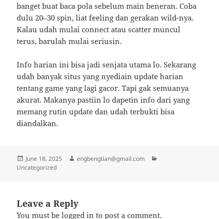
banget buat baca pola sebelum main beneran. Coba
dulu 20–30 spin, liat feeling dan gerakan wild-nya.
Kalau udah mulai connect atau scatter muncul
terus, barulah mulai seriusin.
Info harian ini bisa jadi senjata utama lo. Sekarang
udah banyak situs yang nyediain update harian
tentang game yang lagi gacor. Tapi gak semuanya
akurat. Makanya pastiin lo dapetin info dari yang
memang rutin update dan udah terbukti bisa
diandalkan.
Posted
Author
Categories
June 18, 2025
engbengtian@gmail.com
on
Uncategorized
Leave a Reply
You must be
logged in
to post a comment.