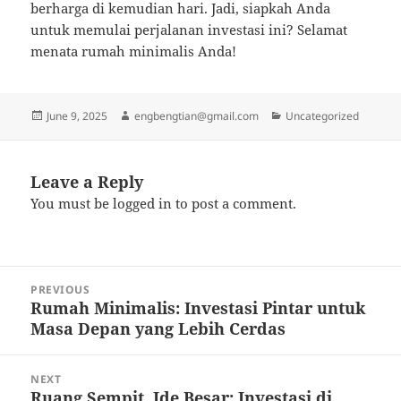
berharga di kemudian hari. Jadi, siapkah Anda
untuk memulai perjalanan investasi ini? Selamat
menata rumah minimalis Anda!
Posted
Author
Categories
June 9, 2025
engbengtian@gmail.com
Uncategorized
on
Leave a Reply
You must be
logged in
to post a comment.
Post
PREVIOUS
navigation
Rumah Minimalis: Investasi Pintar untuk
Previous
Masa Depan yang Lebih Cerdas
post:
NEXT
Ruang Sempit, Ide Besar: Investasi di
Next