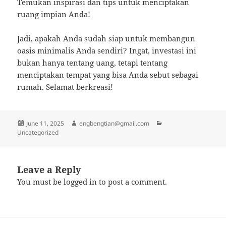
Temukan inspirasi dan tips untuk menciptakan
ruang impian Anda!
Jadi, apakah Anda sudah siap untuk membangun
oasis minimalis Anda sendiri? Ingat, investasi ini
bukan hanya tentang uang, tetapi tentang
menciptakan tempat yang bisa Anda sebut sebagai
rumah. Selamat berkreasi!
Posted
Author
Categories
June 11, 2025
engbengtian@gmail.com
on
Uncategorized
Leave a Reply
You must be
logged in
to post a comment.
Post