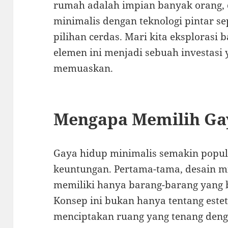
rumah adalah impian banyak orang,
minimalis dengan teknologi pintar s
pilihan cerdas. Mari kita eksplora
elemen ini menjadi sebuah investas
memuaskan.
Mengapa Memilih Ga
Gaya hidup minimalis semakin popul
keuntungan. Pertama-tama, desain m
memiliki hanya barang-barang yang 
Konsep ini bukan hanya tentang esteti
menciptakan ruang yang tenang den