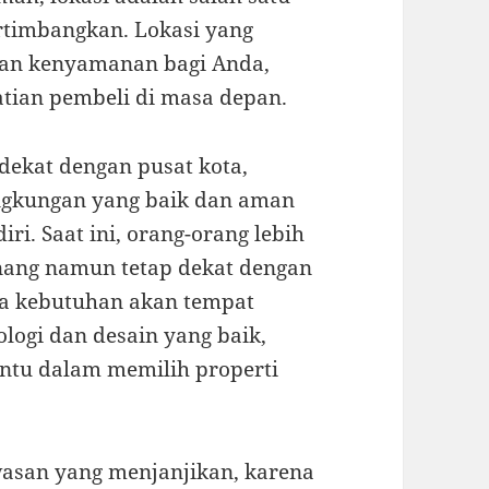
ertimbangkan. Lokasi yang
kan kenyamanan bagi Anda,
atian pembeli di masa depan.
dekat dengan pusat kota,
ingkungan yang baik dan aman
ri. Saat ini, orang-orang lebih
tenang namun tetap dekat dengan
ya kebutuhan akan tempat
ologi dan desain yang baik,
entu dalam memilih properti
wasan yang menjanjikan, karena