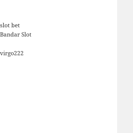
slot bet
Bandar Slot
virgo222