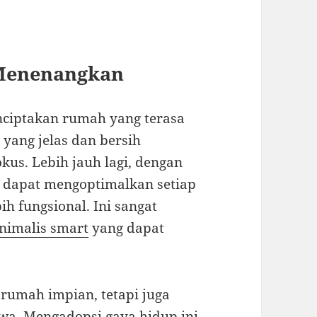
 Menenangkan
nciptakan rumah yang terasa
 yang jelas dan bersih
kus. Lebih jauh lagi, dengan
a dapat mengoptimalkan setiap
h fungsional. Ini sangat
nimalis smart
yang dapat
 rumah impian, tetapi juga
a. Mengadopsi gaya hidup ini