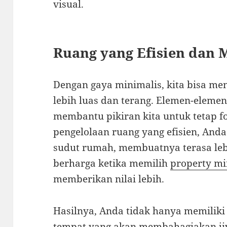
visual.
Ruang yang Efisien dan
Dengan gaya minimalis, kita bisa me
lebih luas dan terang. Elemen-elemen
membantu pikiran kita untuk tetap fo
pengelolaan ruang yang efisien, And
sudut rumah, membuatnya terasa lebi
berharga ketika memilih
property mi
memberikan nilai lebih.
Hasilnya, Anda tidak hanya memiliki
tempat yang akan membahagiakan jiw