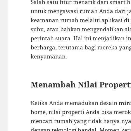
Salah satu fitur menarik dari smar
untuk mengawasi rumah Anda dari j
keamanan rumah melalui aplikasi di
suhu, atau bahkan mengendalikan al
perintah suara. Hal ini menjadikan i
berharga, terutama bagi mereka ya
kenyamanan.
Menambah Nilai Propert
Ketika Anda memadukan desain
min
home, nilai properti Anda bisa merok
mencari rumah yang tidak hanya nya
dengan teknologi handal. Momen ke