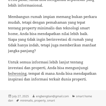
lebih informasional.
Membangun rumah impian memang bukan perkara
mudah, tetapi dengan pemahaman yang tepat
tentang property minimalis dan teknologi smart
home, Anda bisa mendapatkan nilai lebih baik.
Siapa yang tidak ingin berinvestasi di rumah yang
tidak hanya indah, tetapi juga memberikan manfaat
jangka panjang?
Untuk semua informasi lebih lanjut tentang
investasi dan properti, Anda bisa mengunjungi
bolwoning
, tempat di mana Anda bisa mendapatkan
inspirasi dan informasi terkait dunia properti.
Posted
Author
Categories
July 27, 2025
engbengtian@gmail.com
smart home
on
Tags
dan
minimalis
,
property
,
smart