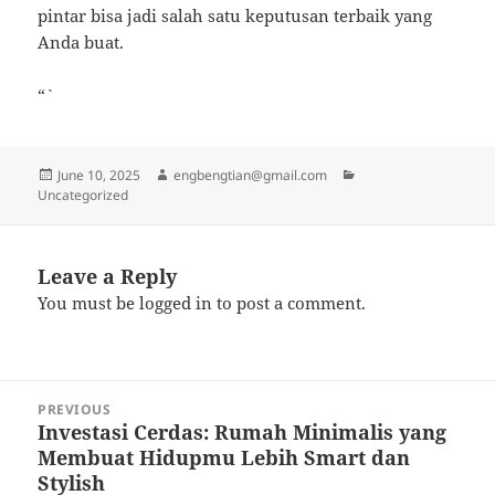
pintar bisa jadi salah satu keputusan terbaik yang
Anda buat.
“`
Posted
Author
Categories
June 10, 2025
engbengtian@gmail.com
on
Uncategorized
Leave a Reply
You must be
logged in
to post a comment.
Post
PREVIOUS
navigation
Investasi Cerdas: Rumah Minimalis yang
Previous
Membuat Hidupmu Lebih Smart dan
post:
Stylish