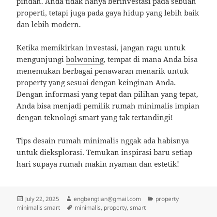
pindah. Anda tidak hanya berinvestasi pada sebuah
properti, tetapi juga pada gaya hidup yang lebih baik
dan lebih modern.
Ketika memikirkan investasi, jangan ragu untuk
mengunjungi
bolwoning
, tempat di mana Anda bisa
menemukan berbagai penawaran menarik untuk
property yang sesuai dengan keinginan Anda.
Dengan informasi yang tepat dan pilihan yang tepat,
Anda bisa menjadi pemilik rumah minimalis impian
dengan teknologi smart yang tak tertandingi!
Tips desain rumah minimalis nggak ada habisnya
untuk dieksplorasi. Temukan inspirasi baru setiap
hari supaya rumah makin nyaman dan estetik!
Posted
Author
Categories
July 22, 2025
engbengtian@gmail.com
property
on
Tags
minimalis smart
minimalis
,
property
,
smart