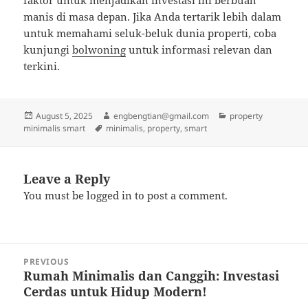
faktor untuk menjadikan investasi ini berbuah
manis di masa depan. Jika Anda tertarik lebih dalam
untuk memahami seluk-beluk dunia properti, coba
kunjungi
bolwoning
untuk informasi relevan dan
terkini.
Posted
Author
Categories
August 5, 2025
engbengtian@gmail.com
property
on
Tags
minimalis smart
minimalis
,
property
,
smart
Leave a Reply
You must be
logged in
to post a comment.
Post
PREVIOUS
navigation
Rumah Minimalis dan Canggih: Investasi
Previous
Cerdas untuk Hidup Modern!
post: