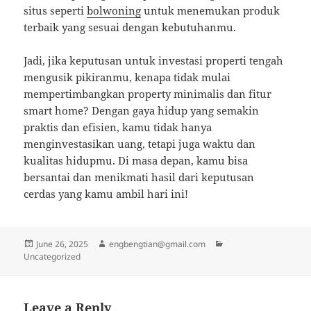
situs seperti
bolwoning
untuk menemukan produk
terbaik yang sesuai dengan kebutuhanmu.
Jadi, jika keputusan untuk investasi properti tengah
mengusik pikiranmu, kenapa tidak mulai
mempertimbangkan property minimalis dan fitur
smart home? Dengan gaya hidup yang semakin
praktis dan efisien, kamu tidak hanya
menginvestasikan uang, tetapi juga waktu dan
kualitas hidupmu. Di masa depan, kamu bisa
bersantai dan menikmati hasil dari keputusan
cerdas yang kamu ambil hari ini!
Posted
Author
Categories
June 26, 2025
engbengtian@gmail.com
on
Uncategorized
Leave a Reply