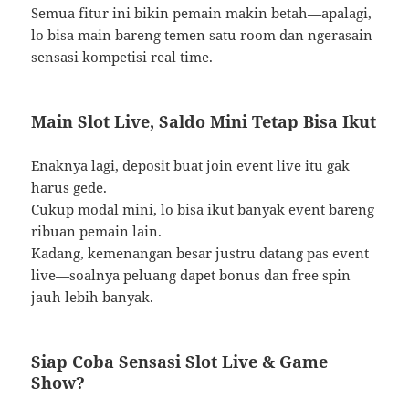
Semua fitur ini bikin pemain makin betah—apalagi,
lo bisa main bareng temen satu room dan ngerasain
sensasi kompetisi real time.
Main Slot Live, Saldo Mini Tetap Bisa Ikut
Enaknya lagi, deposit buat join event live itu gak
harus gede.
Cukup modal mini, lo bisa ikut banyak event bareng
ribuan pemain lain.
Kadang, kemenangan besar justru datang pas event
live—soalnya peluang dapet bonus dan free spin
jauh lebih banyak.
Siap Coba Sensasi Slot Live & Game
Show?