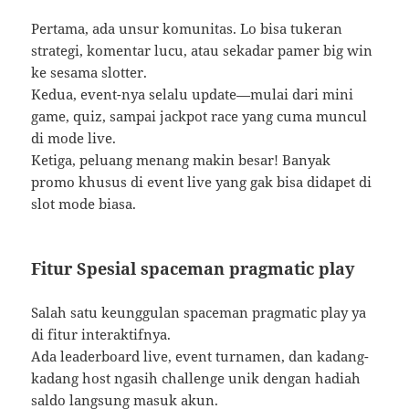
Pertama, ada unsur komunitas. Lo bisa tukeran
strategi, komentar lucu, atau sekadar pamer big win
ke sesama slotter.
Kedua, event-nya selalu update—mulai dari mini
game, quiz, sampai jackpot race yang cuma muncul
di mode live.
Ketiga, peluang menang makin besar! Banyak
promo khusus di event live yang gak bisa didapet di
slot mode biasa.
Fitur Spesial spaceman pragmatic play
Salah satu keunggulan spaceman pragmatic play ya
di fitur interaktifnya.
Ada leaderboard live, event turnamen, dan kadang-
kadang host ngasih challenge unik dengan hadiah
saldo langsung masuk akun.