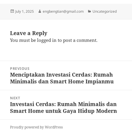
Posted
Author
Categories
July 1, 2025
engbengtian@gmail.com
Uncategorized
on
Leave a Reply
You must be
logged in
to post a comment.
Post
PREVIOUS
navigation
Menciptakan Investasi Cerdas: Rumah
Previous
Minimalis dan Smart Home Impianmu
post:
NEXT
Investasi Cerdas: Rumah Minimalis dan
Next
Smart Home untuk Gaya Hidup Modern
post:
Proudly powered by WordPress