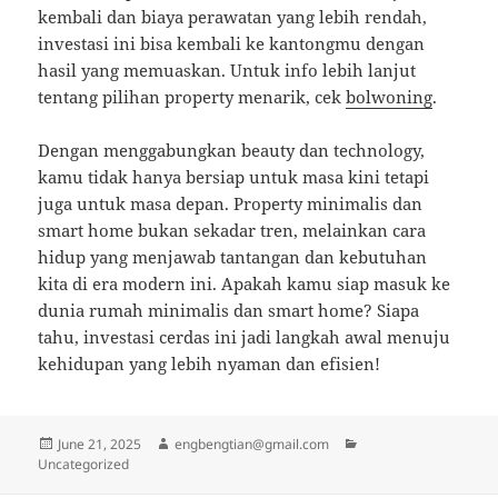
kembali dan biaya perawatan yang lebih rendah,
investasi ini bisa kembali ke kantongmu dengan
hasil yang memuaskan. Untuk info lebih lanjut
tentang pilihan property menarik, cek
bolwoning
.
Dengan menggabungkan beauty dan technology,
kamu tidak hanya bersiap untuk masa kini tetapi
juga untuk masa depan. Property minimalis dan
smart home bukan sekadar tren, melainkan cara
hidup yang menjawab tantangan dan kebutuhan
kita di era modern ini. Apakah kamu siap masuk ke
dunia rumah minimalis dan smart home? Siapa
tahu, investasi cerdas ini jadi langkah awal menuju
kehidupan yang lebih nyaman dan efisien!
Posted
Author
Categories
June 21, 2025
engbengtian@gmail.com
on
Uncategorized