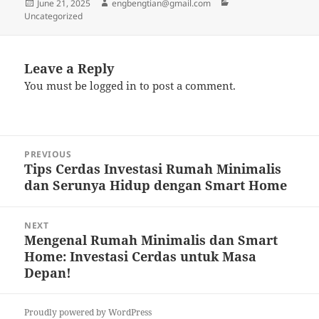
Posted
Author
Categories
June 21, 2025
engbengtian@gmail.com
on
Uncategorized
Leave a Reply
You must be
logged in
to post a comment.
Post
PREVIOUS
navigation
Tips Cerdas Investasi Rumah Minimalis
Previous
dan Serunya Hidup dengan Smart Home
post:
NEXT
Mengenal Rumah Minimalis dan Smart
Next
Home: Investasi Cerdas untuk Masa
post:
Depan!
Proudly powered by WordPress