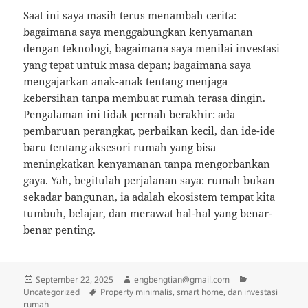
Saat ini saya masih terus menambah cerita:
bagaimana saya menggabungkan kenyamanan
dengan teknologi, bagaimana saya menilai investasi
yang tepat untuk masa depan; bagaimana saya
mengajarkan anak-anak tentang menjaga
kebersihan tanpa membuat rumah terasa dingin.
Pengalaman ini tidak pernah berakhir: ada
pembaruan perangkat, perbaikan kecil, dan ide-ide
baru tentang aksesori rumah yang bisa
meningkatkan kenyamanan tanpa mengorbankan
gaya. Yah, begitulah perjalanan saya: rumah bukan
sekadar bangunan, ia adalah ekosistem tempat kita
tumbuh, belajar, dan merawat hal-hal yang benar-
benar penting.
Posted
Author
Categories
September 22, 2025
engbengtian@gmail.com
on
Tags
Uncategorized
Property minimalis, smart home, dan investasi
rumah