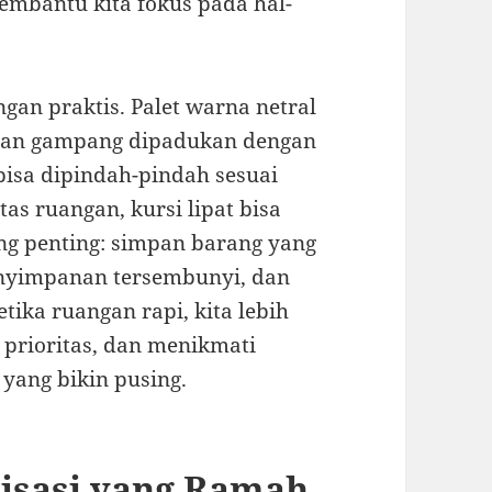
embantu kita fokus pada hal-
gan praktis. Palet warna netral
 dan gampang dipadukan dengan
bisa dipindah-pindah sesuai
as ruangan, kursi lipat bisa
ng penting: simpan barang yang
enyimpanan tersembunyi, dan
etika ruangan rapi, kita lebih
prioritas, dan menikmati
yang bikin pusing.
isasi yang Ramah