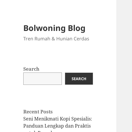
Bolwoning Blog
Tren Rumah & Hunian Cerdas
Search
SEARCH
Recent Posts
Seni Menikmati Kopi Spesialis:
Panduan Lengkap dan Praktis