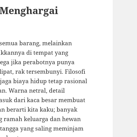
: Menghargai
semua barang, melainkan
akkannya di tempat yang
 lega jika perabotnya punya
lipat, rak tersembunyi. Filosofi
aga biaya hidup tetap rasional
n. Warna netral, detail
asuk dari kaca besar membuat
n berarti kita kaku; banyak
ng ramah keluarga dan hewan
 tetangga yang saling meminjam