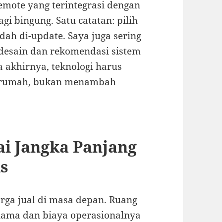
remote yang terintegrasi dengan
agi bingung. Satu catatan: pilih
ah di-update. Saya juga sering
 desain dan rekomendasi sistem
a akhirnya, teknologi harus
i rumah, bukan menambah
ai Jangka Panjang
is
rga jual di masa depan. Ruang
 lama dan biaya operasionalnya