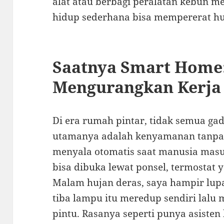
alat atau berbagi peralatan kebun 
hidup sederhana bisa mempererat hu
Saatnya Smart Home:
Mengurangkan Kerj
Di era rumah pintar, tidak semua gad
utamanya adalah kenyamanan tanpa
menyala otomatis saat manusia masu
bisa dibuka lewat ponsel, termostat y
Malam hujan deras, saya hampir lup
tiba lampu itu meredup sendiri lalu
pintu. Rasanya seperti punya asisten 