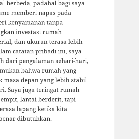
hal berbeda, padahal bagi saya
isme memberi napas pada
eri kenyamanan tanpa
gkan investasi rumah
rial, dan ukuran terasa lebih
am catatan pribadi ini, saya
h dari pengalaman sehari-hari,
nemukan bahwa rumah yang
k masa depan yang lebih stabil
ri. Saya juga teringat rumah
mpit, lantai berderit, tapi
rasa lapang ketika kita
-benar dibutuhkan.